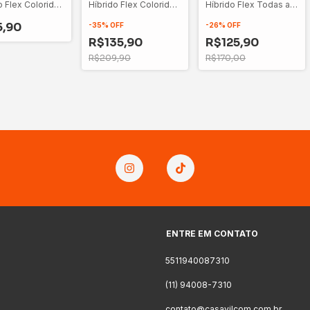
o Flex Colorido
Híbrido Flex Colorido -
Híbrido Flex Todas as
sbota - Inédito
Não Desbota
Cores - Não Desbota
5,90
-
35
%
OFF
-
26
%
OFF
R$135,90
R$125,90
R$209,90
R$170,00
ENTRE EM CONTATO
5511940087310
(11) 94008-7310
contato@casavilcom.com.br