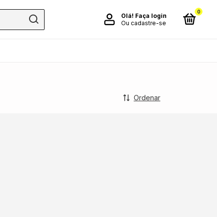
0
Olá!
Faça login
Ou cadastre-se
Ordenar