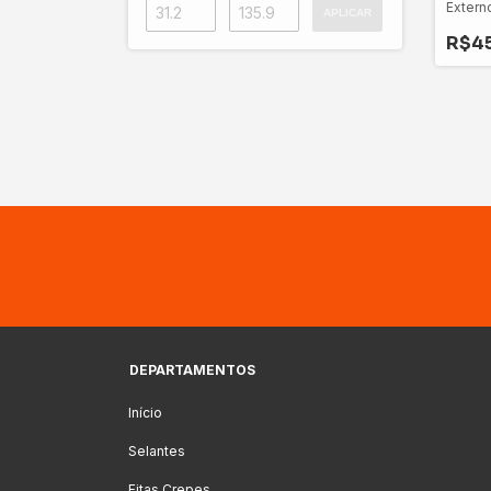
Extern
APLICAR
Não De
R$4
DEPARTAMENTOS
Início
Selantes
Fitas Crepes