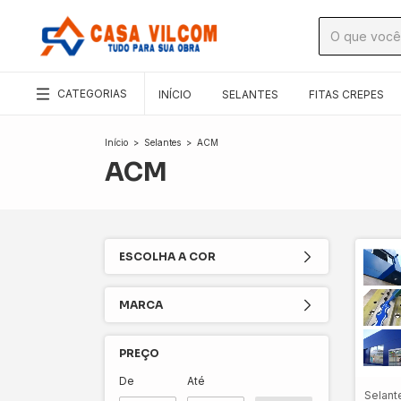
CATEGORIAS
INÍCIO
SELANTES
FITAS CREPES
Início
>
Selantes
>
ACM
ACM
ESCOLHA A COR
MARCA
PREÇO
De
Até
Selant