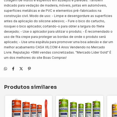
colagem de vidros e espelhos em azulejos e paredes. Também
indicado para vedação de madeira, móveis, juntas em automóveis,
superfícies metálicas e de PVC e elementos pré-fabricados na
construção civil. Modo de uso: - Limpe e desengordure as superfícies
antes da aplicação do silicone adesivo; - Fure o bico do cartucho,
rosquei o bico aplicador, cortando-o para obter a largura do filete
desejado; - Use o aplicador para utilizar o produto; - É recomendado o
uso de fita crepe para proteger as bordas de onde o produto será
aplicado; - Use uma espátula para promover uma boa adesão e dar um
melhor acabamento CASA VILCOM 4 Anos Vendendo no Mercado
Livre. Reputação +5Mil vendas concretizadas. "Mercado Líder Gold" É
um dos melhores do site Boas Compras!
Produtos similares