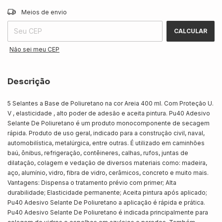
ALTERAR CEP
Entregas para o CEP:
Meios de envio
CALCULAR
Não sei meu CEP
Descrição
5 Selantes a Base de Poliuretano na cor Areia 400 ml. Com Proteção U.
V , elasticidade , alto poder de adesão e aceita pintura. Pu40 Adesivo
Selante De Poliuretano é um produto monocomponente de secagem
rápida. Produto de uso geral, indicado para a construção civil, naval,
automobilística, metalúrgica, entre outras. É utilizado em caminhões
baú, ônibus, refrigeração, contêineres, calhas, rufos, juntas de
dilatação, colagem e vedação de diversos materiais como: madeira,
aço, alumínio, vidro, fibra de vidro, cerâmicos, concreto e muito mais.
Vantagens: Dispensa o tratamento prévio com primer; Alta
durabilidade; Elasticidade permanente; Aceita pintura após aplicado;
Pu40 Adesivo Selante De Poliuretano a aplicação é rápida e prática.
Pu40 Adesivo Selante De Poliuretano é indicada principalmente para